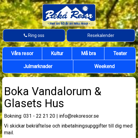
Välkommen
till
Rekå
- mer än 60 år av reko resor -
Resor
Telefon
Ring oss
Resekalender
Våra resor
Kultur
Må bra
Teater
Julmarknader
Weekend
Boka Vandalorum &
Glasets Hus
Bokning: 031 - 22 21 20 | info@rekoresor.se
Vi skickar bekräftelse och inbetalningsupggifter till dig med
mail.