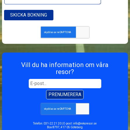
Vill du ha information om våra
resor?
PRENUMERERA
Telefon:
031-22 21 20
| E-post:
info@rekoresor.se
Box 8797, 417 05 Göteborg