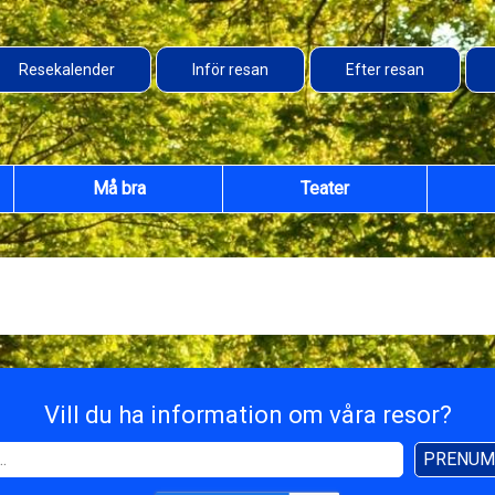
Resekalender
Inför resan
Efter resan
Må bra
Teater
Vill du ha information om våra resor?
PRENUM