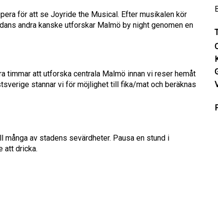
B
era för att se Joyride the Musical. Efter musikalen kör
 medans andra kanske utforskar Malmö by night genomen en
T
O
gra timmar att utforska centrala Malmö innan vi reser hemåt
sverige stannar vi för möjlighet till fika/mat och beräknas
P
ill många av stadens sevärdheter. Pausa en stund i
 att dricka.