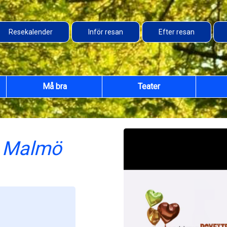
Resekalender
Inför resan
Efter resan
Må bra
Teater
i Malmö