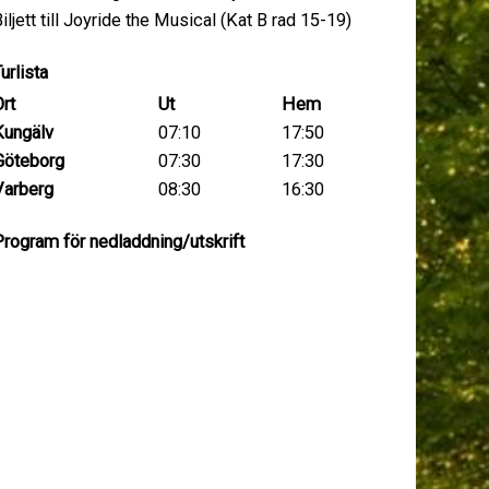
iljett till Joyride the Musical (Kat B rad 15-19)
urlista
rt
Ut
Hem
Kungälv
07:10
17:50
Göteborg
07:30
17:30
Varberg
08:30
16:30
rogram för nedladdning/utskrift