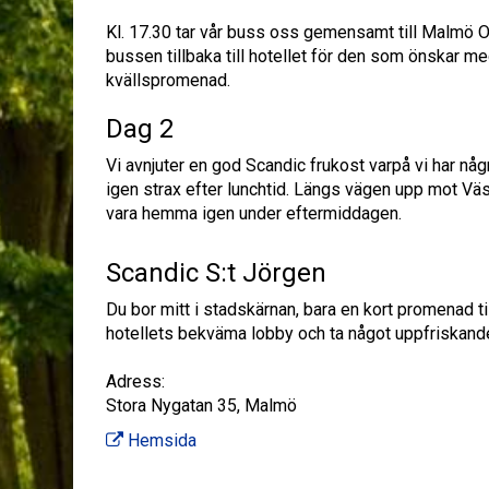
Kl. 17.30 tar vår buss oss gemensamt till Malmö Op
bussen tillbaka till hotellet för den som önskar
kvällspromenad.
Dag 2
Vi avnjuter en god Scandic frukost varpå vi har nå
igen strax efter lunchtid. Längs vägen upp mot Väst
vara hemma igen under eftermiddagen.
Scandic S:t Jörgen
Du bor mitt i stadskärnan, bara en kort promenad t
hotellets bekväma lobby och ta något uppfriskande
Adress:
Stora Nygatan 35, Malmö
Hemsida