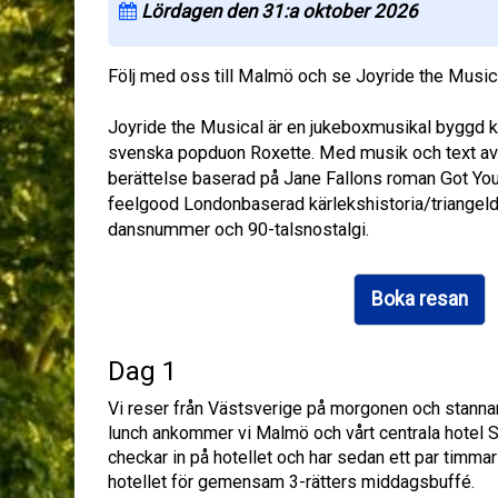
Lördagen den 31:a oktober 2026
Följ med oss till Malmö och se Joyride the Music
Joyride the Musical är en jukeboxmusikal byggd kr
svenska popduon Roxette. Med musik och text av
berättelse baserad på Jane Fallons roman Got Yo
feelgood Londonbaserad kärlekshistoria/triangeld
dansnummer och 90-talsnostalgi.
Boka resan
Dag 1
Vi reser från Västsverige på morgonen och stannar 
lunch ankommer vi Malmö och vårt centrala hotel Sc
checkar in på hotellet och har sedan ett par timma
hotellet för gemensam 3-rätters middagsbuffé.