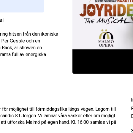
al.
ing hitsen från den ikoniska
 Per Gessle och en
u Back, är showen en
rama full av energiska
I
för möjlighet till förmiddagsfika längs vägen. Lagom till
andic S:t Jörgen. Vi lämnar våra väskor eller om möjligt
D
r att utforska Malmö på egen hand. Kl. 16.00 samlas vi på
3